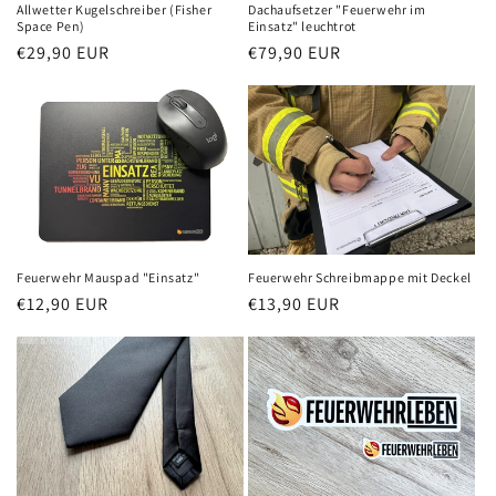
e
Allwetter Kugelschreiber (Fisher
Dachaufsetzer "Feuerwehr im
Space Pen)
Einsatz" leuchtrot
Normaler
€29,90 EUR
Normaler
€79,90 EUR
:
Preis
Preis
Feuerwehr Mauspad "Einsatz"
Feuerwehr Schreibmappe mit Deckel
Normaler
€12,90 EUR
Normaler
€13,90 EUR
Preis
Preis