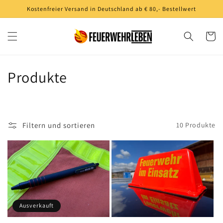
Direkt
Kostenfreier Versand in Deutschland ab € 80,- Bestellwert
zum
Inhalt
Warenko
K
Produkte
a
t
Filtern und sortieren
10 Produkte
e
g
o
r
Ausverkauft
i