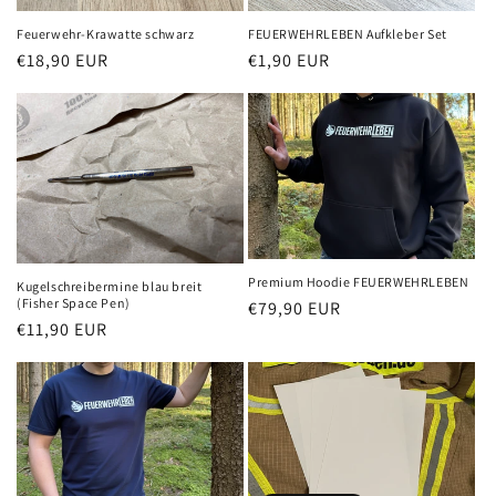
Feuerwehr-Krawatte schwarz
FEUERWEHRLEBEN Aufkleber Set
Normaler
€18,90 EUR
Normaler
€1,90 EUR
Preis
Preis
Premium Hoodie FEUERWEHRLEBEN
Kugelschreibermine blau breit
(Fisher Space Pen)
Normaler
€79,90 EUR
Normaler
€11,90 EUR
Preis
Preis